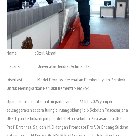
Nama : Dzul Akmal
Instansi : Universitas Jendral Achmad Yani
Disertasi : Model Promosi Kesehatan Pemberdayaan Perokok
Untuk Meningkatkan Perilaku Berhenti Merokok.
Ujian terbuka di laksanakan pada tanggal 24 Juli 2025 yang di
selenggarakan secara luring di ruang sidang lt. 6 Sekolah Pascasarjana
UNS. Ujian terbuka di pimpin oleh Dekan Sekolah Pascasarjana UNS
Prof. Dr.rer.nat. Sajidan, M.Si dengan Promotor Prof. Dr. Endang Sutisna
Sulaeman, dr., M.Kes.FISPH.,FISCM Ko-Promotor I : Dr. Ir. Eny Lestari.,