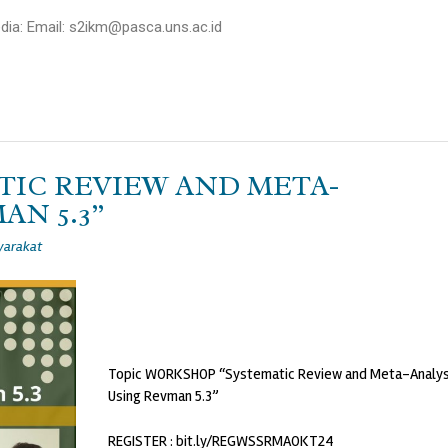
ia: Email: s2ikm@pasca.uns.ac.id
IC REVIEW AND META-
AN 5.3”
yarakat
Topic WORKSHOP “Systematic Review and Meta-Analys
Using Revman 5.3”
REGISTER : bit.ly/REGWSSRMAOKT24