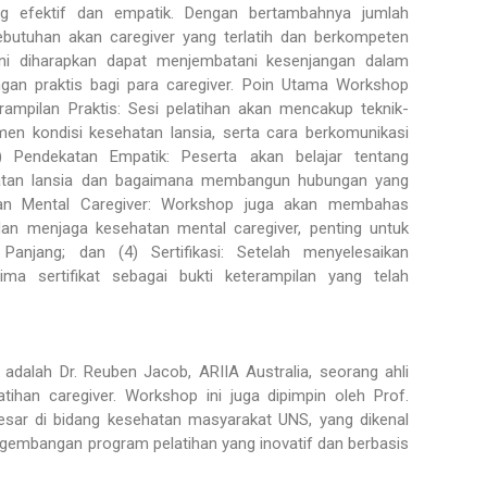
g efektif dan empatik. Dengan bertambahnya jumlah
kebutuhan akan caregiver yang terlatih dan berkompeten
i diharapkan dapat menjembatani kesenjangan dalam
gan praktis bagi para caregiver. Poin Utama Workshop
erampilan Praktis: Sesi pelatihan akan mencakup teknik-
men kondisi kesehatan lansia, serta cara berkomunikasi
2) Pendekatan Empatik: Peserta akan belajar tentang
atan lansia dan bagaimana membangun hubungan yang
tan Mental Caregiver: Workshop juga akan membahas
dan menjaga kesehatan mental caregiver, penting untuk
Panjang; dan (4) Sertifikasi: Setelah menyelesaikan
ma sertifikat sebagai bukti keterampilan yang telah
ni adalah Dr. Reuben Jacob, ARIIA Australia, seorang ahli
tihan caregiver. Workshop ini juga dipimpin oleh Prof.
esar di bidang kesehatan masyarakat UNS, yang dikenal
ngembangan program pelatihan yang inovatif dan berbasis
.