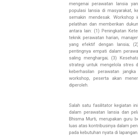
mengenai perawatan lansia yan
populasi lansia di masyarakat, 
semakin mendesak. Workshop in
pelatihan dan memberikan dukun
antara lain: (1) Peningkatan Ket
teknik perawatan harian, manaje
yang efektif dengan lansia; (
pentingnya empati dalam peraw
saling menghargai; (3) Keseha
strategi untuk mengelola stres 
keberhasilan perawatan jangka 
workshop, peserta akan meneri
diperoleh.
Salah satu fasilitator kegiatan i
dalam perawatan lansia dan pela
Bhisma Murti, merupakan guru b
luas atas kontribusinya dalam pe
pada kebutuhan nyata di lapangan