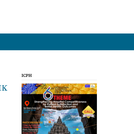
ICPH
IK