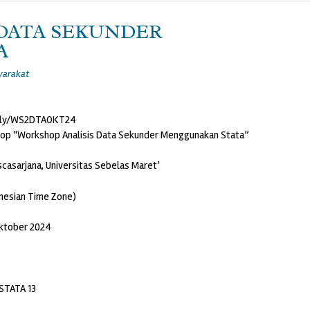
 DATA SEKUNDER
A
yarakat
t.ly/WS2DTAOKT24
hop “Workshop Analisis Data Sekunder Menggunakan Stata”
asarjana, Universitas Sebelas Maret’
nesian Time Zone)
Oktober 2024
 STATA 13