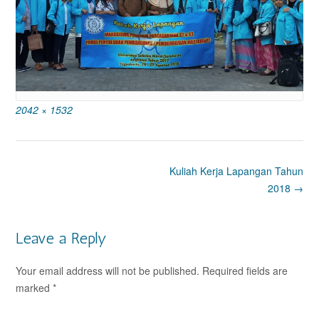
Full
2042 × 1532
size
Post
Kuliah Kerja Lapangan Tahun
navigation
2018
→
Leave a Reply
Your email address will not be published.
Required fields are
marked
*