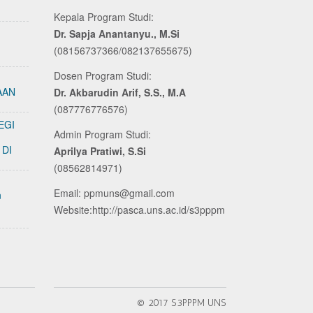
Kepala Program Studi:
Dr. Sapja Anantanyu., M.Si
(08156737366/082137655675)
Dosen Program Studi:
I
AAN
Dr. Akbarudin Arif, S.S., M.A
(087776776576)
EGI
Admin Program Studi:
T
 DI
Aprilya Pratiwi, S.Si
(08562814971)
Email: ppmuns@gmail.com
n
Website:http://pasca.uns.ac.id/s3pppm
© 2017 S3PPPM UNS