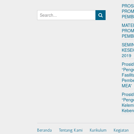
PROS
PROM
PEMB
MATE
PROM
PEMB
SEMI
KESE
2019
Prosid
“Peng
Fasili
Pembe
MEA”
Prosi
“Peng
Kelem
Keber
Beranda
Tentang Kami
Kurikulum
Kegiatan