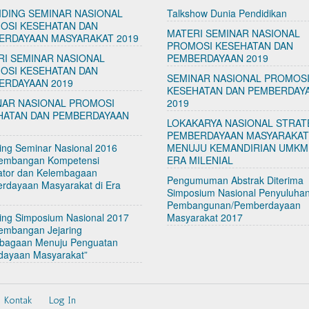
IDING SEMINAR NASIONAL
Talkshow Dunia Pendidikan
OSI KESEHATAN DAN
MATERI SEMINAR NASIONAL
ERDAYAAN MASYARAKAT 2019
PROMOSI KESEHATAN DAN
RI SEMINAR NASIONAL
PEMBERDAYAAN 2019
OSI KESEHATAN DAN
SEMINAR NASIONAL PROMOS
ERDAYAAN 2019
KESEHATAN DAN PEMBERDAY
NAR NASIONAL PROMOSI
2019
HATAN DAN PEMBERDAYAAN
LOKAKARYA NASIONAL STRAT
PEMBERDAYAAN MASYARAKA
ing Seminar Nasional 2016
MENUJU KEMANDIRIAN UMKM
embangan Kompetensi
ERA MILENIAL
tator dan Kelembagaan
Pengumuman Abstrak Diterima
rdayaan Masyarakat di Era
Simposium Nasional Penyuluha
Pembangunan/Pemberdayaan
ding Simposium Nasional 2017
Masyarakat 2017
embangan Jejaring
bagaan Menuju Penguatan
dayaan Masyarakat”
Kontak
Log In