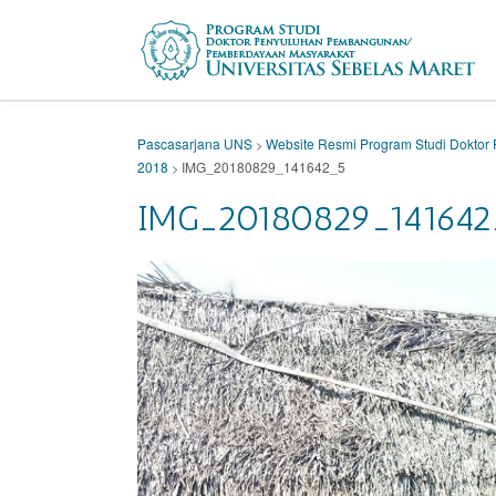
Skip
to
content
Pascasarjana UNS
Website Resmi Program Studi Dokt
>
2018
IMG_20180829_141642_5
>
IMG_20180829_141642