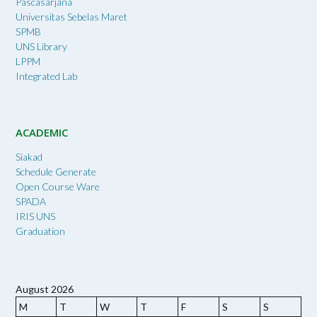
Pascasarjana
Universitas Sebelas Maret
SPMB
UNS Library
LPPM
Integrated Lab
ACADEMIC
Siakad
Schedule Generate
Open Course Ware
SPADA
IRIS UNS
Graduation
August 2026
M
T
W
T
F
S
S