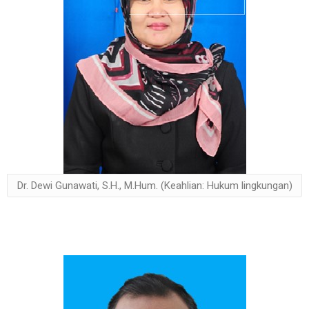
Dr. Dewi Gunawati, S.H., M.Hum. (Keahlian: Hukum lingkungan)