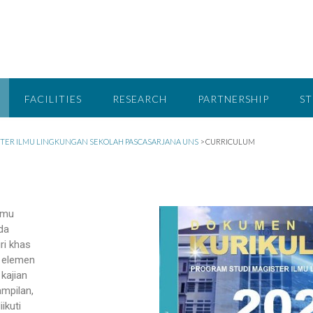
FACILITIES
RESEARCH
PARTNERSHIP
S
STER ILMU LINGKUNGAN SEKOLAH PASCASARJANA UNS
>
CURRICULUM
lmu
da
ri khas
 elemen
kajian
ampilan,
ikuti