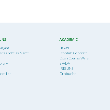
 UNS
ACADEMIC
arjana
Siakad
sitas Sebelas Maret
Schedule Generate
Open Course Ware
brary
SPADA
IRIS UNS
ated Lab
Graduation