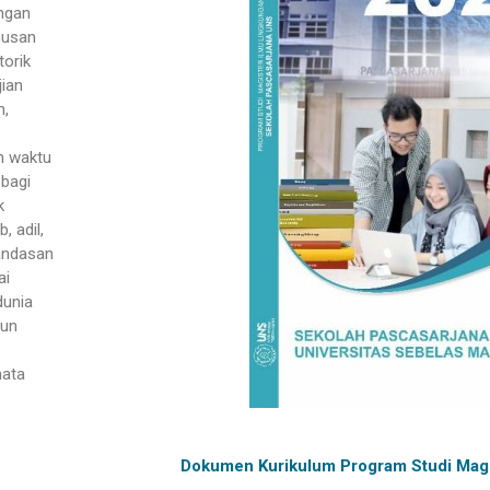
engan
musan
torik
jian
h,
n waktu
bagi
k
, adil,
landasan
ai
dunia
gun
mata
Dokumen Kurikulum Program Studi Magis