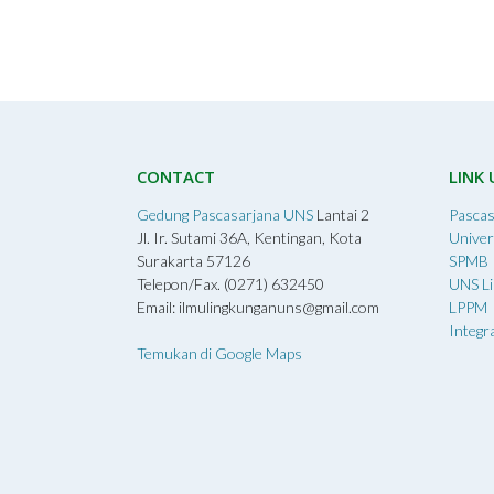
CONTACT
LINK
Gedung Pascasarjana UNS
Lantai 2
Pascas
Jl. Ir. Sutami 36A, Kentingan, Kota
Univer
Surakarta 57126
SPMB
Telepon/Fax. (0271) 632450
UNS Li
Email: ilmulingkunganuns@gmail.com
LPPM
Integr
Temukan di Google Maps