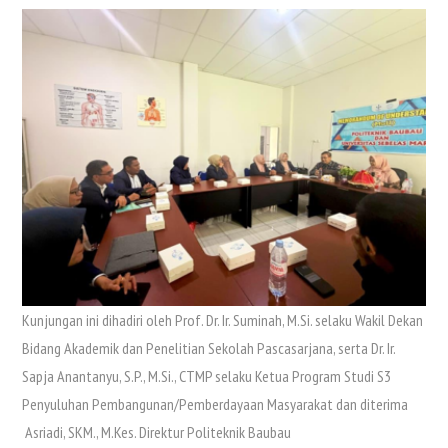
Kunjungan ini dihadiri oleh Prof. Dr. Ir. Suminah, M.Si. selaku Wakil Dekan
Bidang Akademik dan Penelitian Sekolah Pascasarjana, serta Dr. Ir.
Sapja Anantanyu, S.P., M.Si., CTMP selaku Ketua Program Studi S3
Penyuluhan Pembangunan/Pemberdayaan Masyarakat dan diterima
Asriadi, SKM., M.Kes. Direktur Politeknik Baubau