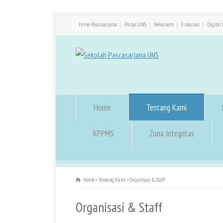
Hima Pascasarjana
Portal UNS
Newsroom
E-Journal
Digital 
Home
Tentang Kami
KPPMS
Zona Integritas
Home
Tentang Kami
Organisasi & Staff
Organisasi & Staff