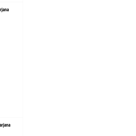
rjana
arjana