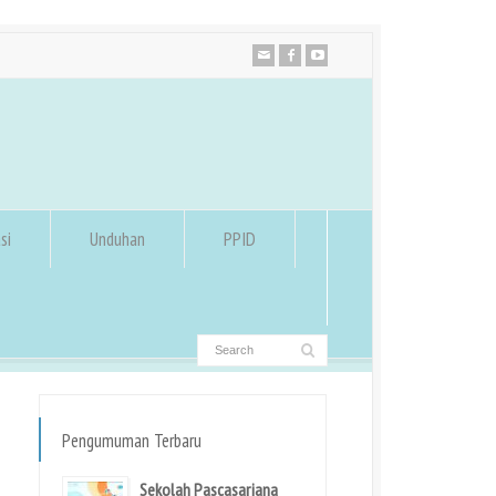
si
Unduhan
PPID
Pengumuman Terbaru
Sekolah Pascasarjana