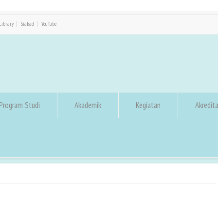
Library
Siakad
YouTube
Program Studi
Akademik
Kegiatan
Akredita